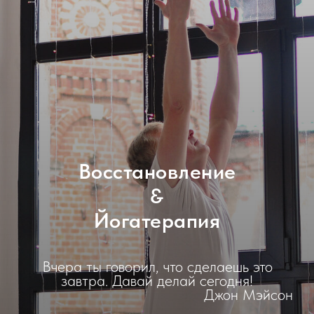
Восстановление
&
Йогатерапия
Вчера ты говорил, что сделаешь это
завтра. Давай делай сегодня!
Джон Мэйсон